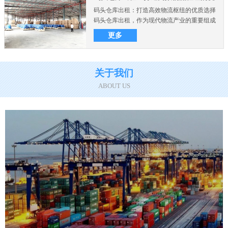
码头仓库出租：打造高效物流枢纽的优质选择
质选择
码头仓库出租，作为现代物流产业的重要组成
部分，在商业和制造业..
更多
关于我们
ABOUT US