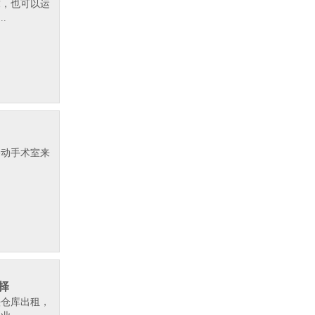
求，也可以运
.
移动手术室来
.
择
头仓库出租，