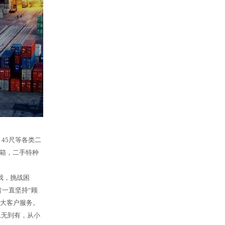
45尺等各类二
箱，二手特种
我，挑战困
一直坚持“顾
广大客户服务。
从无到有，从小