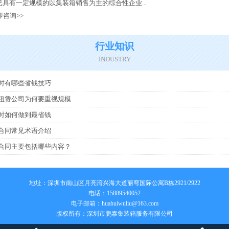
具有一定规模的以集装箱销售为主的综合性企业...
即咨询>>
行业知识
INDUSTRY
时有哪些省钱技巧
租赁公司为何要重视规模
时如何做到最省钱
合同常见术语介绍
合同主要包括哪些内容？
地址：深圳市南山区月亮湾兴海大道丽弯国际公寓B栋2921/2922
电话：15889540052
电子邮箱：
huahuiwuliu@163.com
版权所有：深圳市鹏泰集装箱服务有限公司