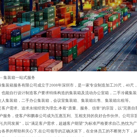
—
集装箱一站式服务
集装箱服务有限公司成立于2008年深圳市，是一家专业制造加工20尺，40尺，
，也能自行设计制造客户要求特殊构造的集装箱及流动办公室箱，二手冷藏集装
住人集装箱，二手办公集装箱，会议室集装箱、集装箱出售、集装箱出租等。
足客户需求、追求永续经营为理念;本着“质量、服务、信誉”的宗旨，以"完善自
客户服务，使客户和鹏泰公司成为互惠互利、互相支持的良好合作伙伴。公司宗旨
利,共同发展”，以“满足客户需求，超越客户期望”为标准严格要求自己,热忱为
会各界的帮助和关心下,在公司领导的正确决策下，在全体员工的不断努力下，