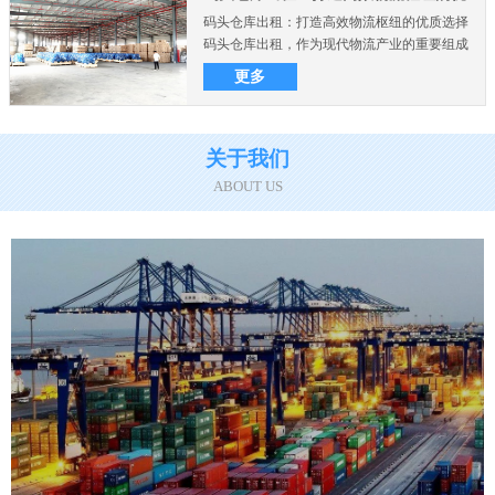
码头仓库出租：打造高效物流枢纽的优质选择
质选择
码头仓库出租，作为现代物流产业的重要组成
部分，在商业和制造业..
更多
关于我们
ABOUT US