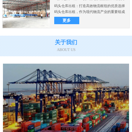
码头仓库出租：打造高效物流枢纽的优质选择
质选择
码头仓库出租，作为现代物流产业的重要组成
部分，在商业和制造业..
更多
关于我们
ABOUT US